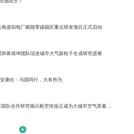
人当选院士！
云南虚拟电厂赋能零碳园区重点研发项目正式启动
斌和蒋靖坤团队综述城市大气新粒子生成研究进展
| 安康欣：与国同行，大有所为
钱易环境与可持续发展学术会议在清华大学举行
环境学院张少君团队合作研究揭示航空排放正成为大城市空气质量治理的新挑战