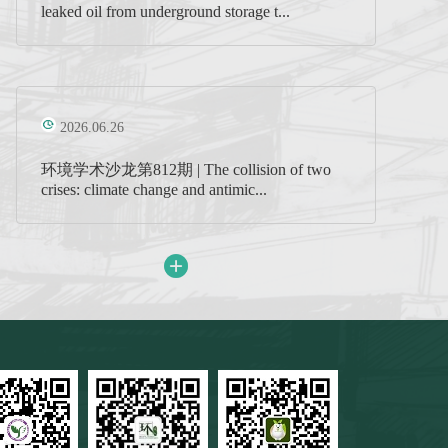
leaked oil from underground storage t...
2026.06.26
环境学术沙龙第812期 | The collision of two
crises: climate change and antimic...