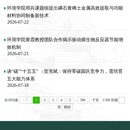
环境学院邓兵课题组提出磷石膏稀土金属高效提取与功能
材料协同制备新技术
2026-07-22
环境学院黄霞教授团队合作揭示振动膜生物反应器节能增
效机制
2026-07-21
谈“碳”“十五五”   | 贺克斌：保持零碳园区竞争力，需培育
五大能力体系
2026-07-18
...
共3956条
上页
1
2
3
4
5
396
下页
1/396
到第
页
跳转