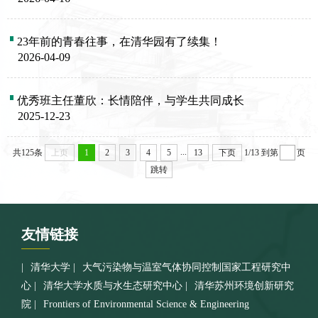
23年前的青春往事，在清华园有了续集！
2026-04-09
优秀班主任董欣：长情陪伴，与学生共同成长
2025-12-23
...
共125条
上页
1
2
3
4
5
13
下页
1/13
到第
页
跳转
友情
链接
清华大学
大气污染物与温室气体协同控制国家工程研究中
心
清华大学水质与水生态研究中心
清华苏州环境创新研究
院
Frontiers of Environmental Science & Engineering