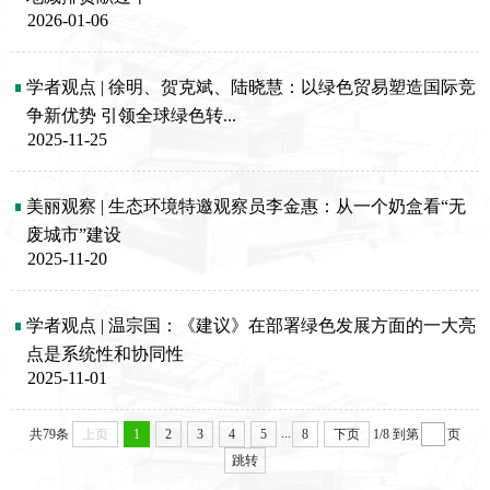
2026-01-06
学者观点 | 徐明、贺克斌、陆晓慧：以绿色贸易塑造国际竞
争新优势 引领全球绿色转...
2025-11-25
美丽观察 | 生态环境特邀观察员李金惠：从一个奶盒看“无
废城市”建设
2025-11-20
学者观点 | 温宗国：《建议》在部署绿色发展方面的一大亮
点是系统性和协同性
2025-11-01
...
共79条
上页
1
2
3
4
5
8
下页
1/8
到第
页
跳转