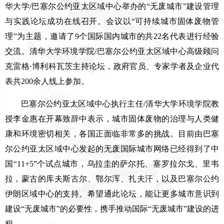
华大学/巴塞尔公约亚太区域中心举办的“无废城市”建设管理
与实践论坛成功在线召开。会议以“可持续城市固体废物管
理”为主题，邀请了9个国际国内城市的共22名代表进行经验
交流。清华大学环境学院/巴塞尔公约亚太区域中心高级顾问
克雷格·博利科瓦茨主持论坛，政府官员、专家学者及企业代
表共200余人线上参加。
巴塞尔公约亚太区域中心执行主任/清华大学环境学院教
授李金惠在开幕致辞中表示，城市固体废物的治理与人类健
康和环境密切相关，各国正面临非常多的挑战。目前由巴塞
尔公约亚太区域中心发起的无废国际城市网络已经得到了中
国“11+5”个试点城市，乌拉圭的萨尔托、塞罗拉尔戈、里韦
拉，蒙古的库夫斯古尔、鄂尔浑、扎夫汗，以及巴塞尔公约
伊朗区域中心的支持。希望通此论坛，能让更多城市意识到
建设“无废城市”的必要性，携手推动国际“无废城市”建设的进
程。